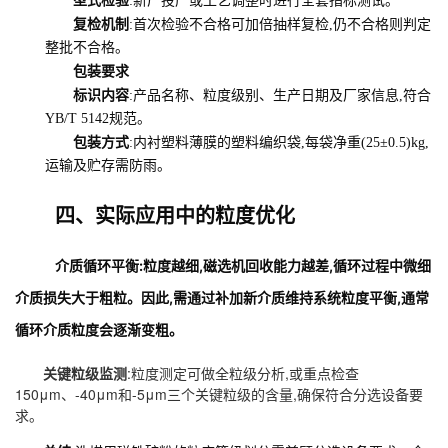
:新厂投产或工艺调整时进行全套指标测试。
复检机制
:首次检验不合格可加倍抽样复检,仍不合格则判定
整批不合格。
包装要求
标识内容
:产品名称、粒度级别、生产日期及厂家信息,符合
YB/T 5142规范。
包装方式
:内衬塑料薄膜的塑料编织袋,每袋净重(25±0.5)kg,
运输及贮存需防雨。
四、实际应用中的粒度优化
介质循环平衡
:粒度越细,磁选机回收能力越差,循环过程中微细
介质损失大于粗粒。因此,需通过补加新介质维持系统粒度平衡,通常
循环介质粒度会逐渐变粗。
:粒度测定可做全粒级分析,或重点检查
关键粒级监测
150μm、-40μm和-5μm三个关键粒级的含量,确保符合分选设备要
求。